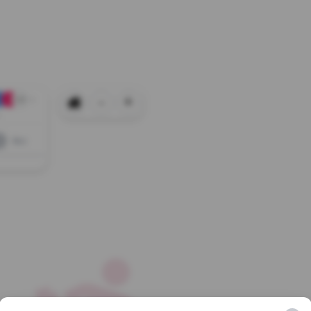
-
+
+0
Всі