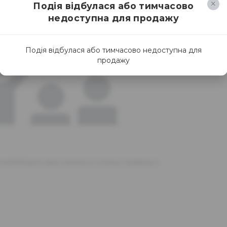
Подія відбулася або тимчасово
недоступна для продажу
Подія відбулася або тимчасово недоступна для
продажу
ня.Виберіть ваші квитки зі списку праворуч.