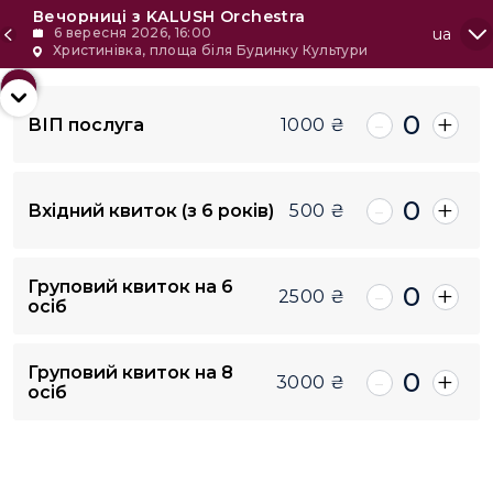
Вечорниці з KALUSH Orchestra
6 вересня 2026, 16:00
ua
Христинівка, площа біля Будинку Культури
+4
-
+
0
ВІП послуга
1000
₴
-
Всі
+
-
+
0
500
₴
Вхідний квиток (з 6 років)
500
₴
1000
₴
Груповий квиток на 6
2500
₴
-
+
0
2500
₴
осіб
3000
₴
Груповий квиток на 8
-
+
0
3000
₴
осіб