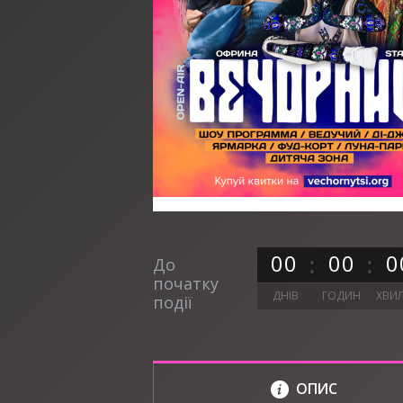
0
0
0
0
0
До
початку
ДНІВ
ГОДИН
ХВИ
події
ОПИС