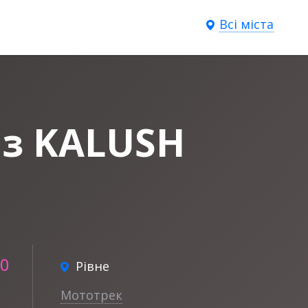
Всі міста
 з KALUSH
00
Рівне
Мототрек